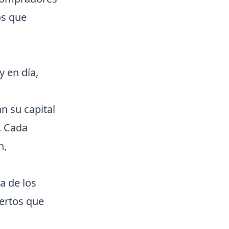
os que
y en día,
 su capital
. Cada
n,
a de los
ertos que