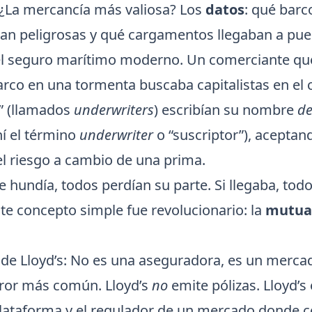
. ¿La mercancía más valiosa? Los
datos
: qué barc
ran peligrosas y qué cargamentos llegaban a pue
el seguro marítimo moderno. Un comerciante qu
rco en una tormenta buscaba capitalistas en el c
s” (llamados
underwriters
) escribían su nombre
de
hí el término
underwriter
o “suscriptor”), aceptan
l riesgo a cambio de una prima.
se hundía, todos perdían su parte. Si llegaba, to
te concepto simple fue revolucionario: la
mutual
 de Lloyd’s: No es una aseguradora, es un merca
error más común. Lloyd’s
no
emite pólizas. Lloyd’s 
a plataforma y el regulador de un mercado donde