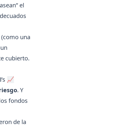
asean” el
 adecuados
o (como una
 un
e cubierto.
d’s 📈
riesgo
. Y
los fondos
eron de la