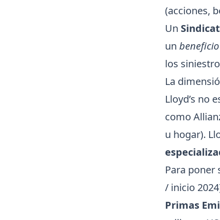
(acciones, b
Un
Sindicat
un
beneficio
los siniestr
La dimensió
Lloyd’s no 
como Allian
u hogar). L
especializa
Para poner s
/ inicio 2024
Primas Emi