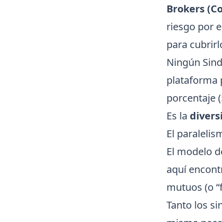
Brokers (Co
riesgo por 
para cubrirl
Ningún Sind
plataforma 
porcentaje (
Es la
divers
El paraleli
El modelo de
aquí encont
mutuos (o “f
Tanto los s