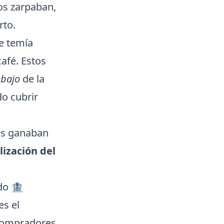
os zarpaban,
rto.
e temía
afé. Estos
bajo
de la
do cubrir
dos ganaban
ización del
do 🏦
es el
 compradores