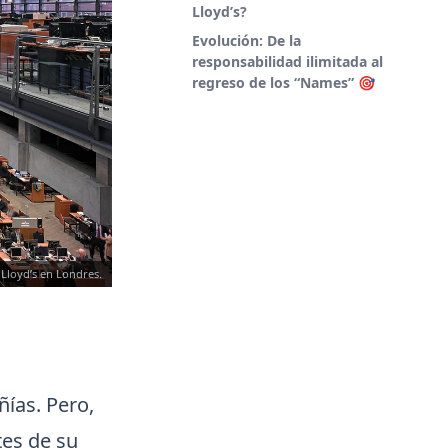
Lloyd’s?
Evolución: De la
responsabilidad ilimitada al
regreso de los “Names” 🎯
e Lloyd’s en Londres.
ías. Pero,
tes de su