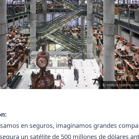
El edificio histórico d
ón:
samos en seguros, imaginamos grandes compañ
segura un satélite de 500 millones de dólares an