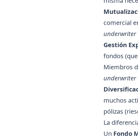
misma nece
Mutualizaci
comercial en
underwriter
Gestión Ex
fondos (que
Miembros de
underwriter
Diversifica
muchos activ
pólizas (rie
La diferenci
Un
Fondo 