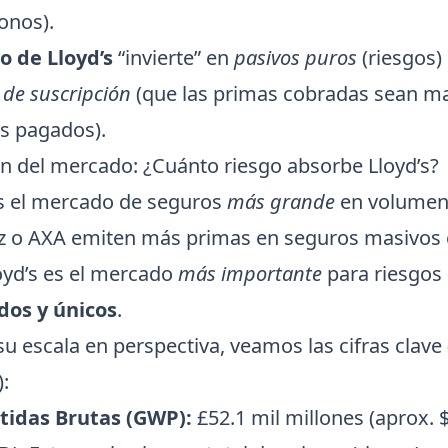
onos).
o de Lloyd’s
“invierte” en
pasivos puros
(riesgos)
 de suscripción
(que las primas cobradas sean m
os pagados).
n del mercado: ¿Cuánto riesgo absorbe Lloyd’s?
es el mercado de seguros
más grande
en volumen 
z o AXA emiten más primas en seguros masivos
loyd’s es el mercado
más importante
para riesgos
dos y únicos
.
u escala en perspectiva, veamos las cifras clave 
):
tidas Brutas (GWP):
£52.1 mil millones (aprox.