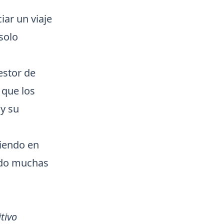
iar un viaje
solo
estor de
 que los
y su
tiendo en
endo muchas
tivo