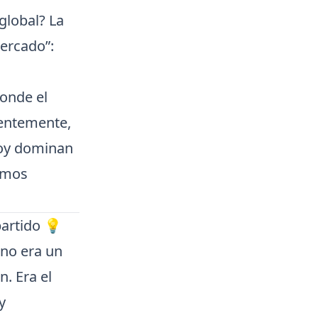
global? La
ercado”:
onde el
dentemente,
hoy dominan
bemos
partido 💡
no era un
n. Era el
y