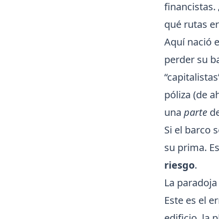
financistas
qué rutas e
Aquí nació 
perder su ba
“capitalista
póliza (de a
una
parte
de
Si el barco 
su prima. Es
riesgo
.
La paradoja
Este es el 
edificio, l