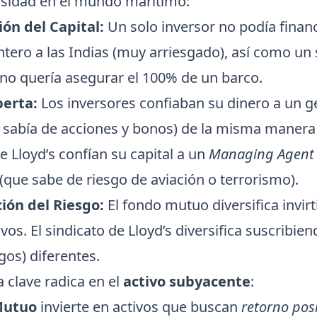
sidad en el mundo marítimo:
ón del Capital:
Un solo inversor no podía financ
tero a las Indias (muy arriesgado), así como un 
no quería asegurar el 100% de un barco.
perta:
Los inversores confiaban su dinero a un g
 sabía de acciones y bonos) de la misma manera
 Lloyd’s confían su capital a un
Managing Agent
(que sabe de riesgo de aviación o terrorismo).
ción del Riesgo:
El fondo mutuo diversifica invir
os. El sindicato de Lloyd’s diversifica suscribi
sgos) diferentes.
a clave radica en el
activo subyacente
:
Mutuo
invierte en activos que buscan
retorno posi