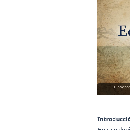
El prospec
Introducci
Hoy, cualqui