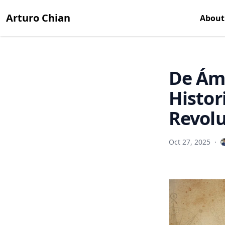
Arturo Chian
About
De Áms
Histor
Revolu
Oct 27, 2025
·