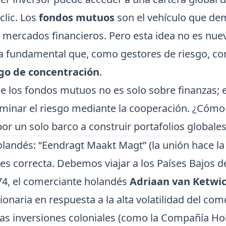
clic. Los
fondos mutuos
son el vehículo que dem
s mercados financieros. Pero esta idea no es nue
 fundamental que, como gestores de riesgo, c
sgo de concentración
.
de los fondos mutuos no es solo sobre finanzas; e
inar el riesgo mediante la cooperación. ¿Cóm
or un solo barco a construir portafolios globale
olandés: “Eendragt Maakt Magt” (la unión hace la
 es correcta. Debemos viajar a los Países Bajos de
774, el comerciante holandés
Adriaan van Ketwi
ionaria en respuesta a la alta volatilidad del com
las inversiones coloniales (como la Compañía H