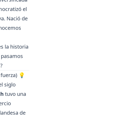
ocratizó el
va. Nació de
onocemos
s la historia
o pasamos
s?
 fuerza) 💡
l siglo
ch
tuvo una
ercio
olandesa de