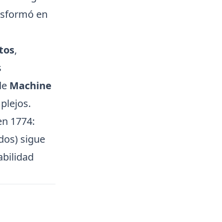
ansformó en
atos
,
s
 de
Machine
plejos.
en 1774:
dos) sigue
abilidad