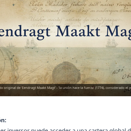
to original de ‘Eendragt Maakt Magt’ - ’la unión hace la fuerza’ (1774), considerado e
ón:
er inversor puede acceder a una cartera global d