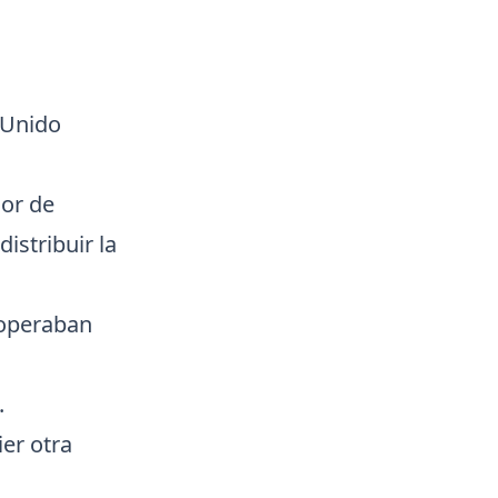
 Unido
sor de
istribuir la
 operaban
.
er otra