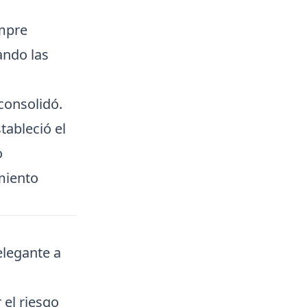
empre
ando las
consolidó.
tableció el
o
miento
elegante a
el riesgo