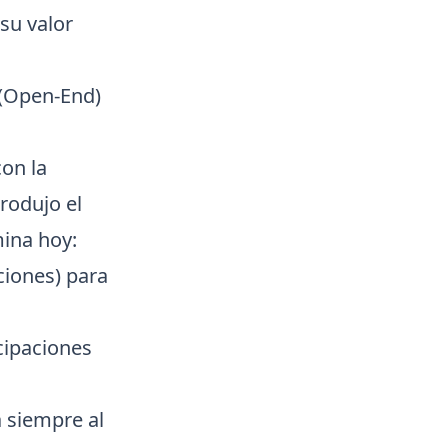
su valor
 (Open-End)
con la
trodujo el
mina hoy:
ciones) para
cipaciones
a siempre al