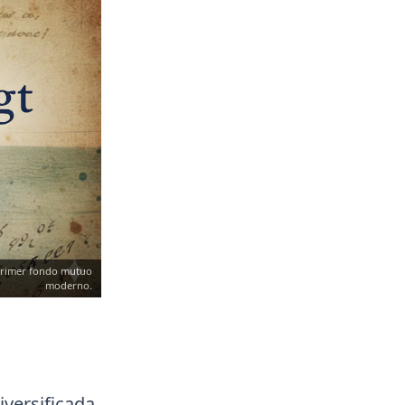
l primer fondo mutuo
moderno.
iversificada