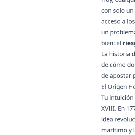
con solo un 
acceso a lo
un problema
bien: el
rie
La historia 
de cómo dom
de apostar p
El Origen H
Tu intuición
XVIII. En 1
idea revoluc
marítimo y 