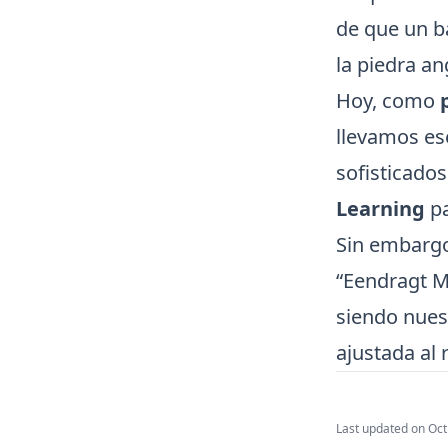
de que un b
la piedra an
Hoy, como
llevamos es
sofisticado
Learning
pa
Sin embargo
“Eendragt M
siendo nues
ajustada al 
Last updated on
Oct