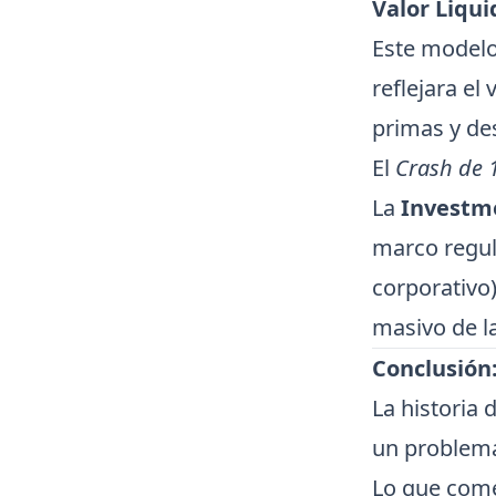
Valor Liqui
Este modelo
reflejara el
primas y de
El
Crash de 
La
Investm
marco regula
corporativo)
masivo de la
Conclusión:
La historia 
un problema
Lo que come