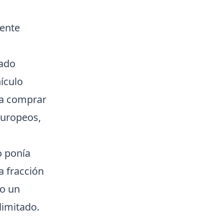
mente
mado
ículo
ra comprar
europeos,
o ponía
a fracción
 o un
limitado.