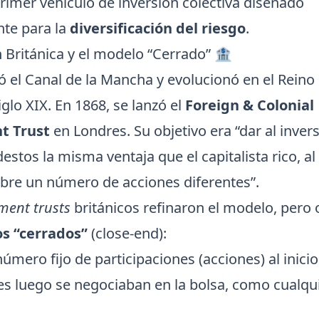
primer vehículo de inversión colectiva diseñado
nte para la
diversificación del riesgo
.
 Británica y el modelo “Cerrado” 🏦
ó el Canal de la Mancha y evolucionó en el Reino
iglo XIX. En 1868, se lanzó el
Foreign & Colonial
t Trust
en Londres. Su objetivo era “dar al inver
tos la misma ventaja que el capitalista rico, al d
obre un número de acciones diferentes”.
ment trusts
británicos refinaron el modelo, pero
s “cerrados”
(close-end):
úmero fijo de participaciones (acciones) al inicio
es luego se negociaban en la bolsa, como cualqui