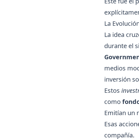
Este fue el 
explícitame
La Evolución
La idea cruz
durante el s
Governmen
medios modes
inversión s
Estos
invest
como
fondo
Emitían un n
Esas accion
compañía.