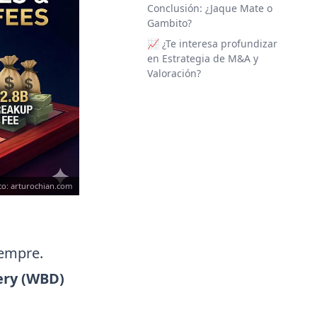
Conclusión: ¿Jaque Mate o
Gambito?
📈 ¿Te interesa profundizar
en Estrategia de M&A y
Valoración?
ico: arturochian.com
iempre.
ery (WBD)