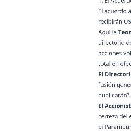
1. El Acuer
El acuerdo 
recibirán
US
Aquí la
Teor
directorio 
acciones vol
total en efec
El Directori
fusión gener
duplicarán”.
El Accionist
certeza del 
Si Paramoun