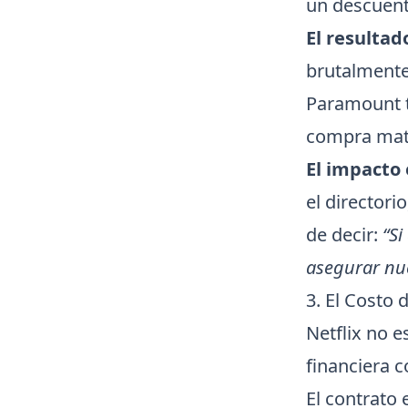
un descuent
El resultad
brutalmente
Paramount t
compra mate
El impacto 
el directori
de decir:
“Si
asegurar nue
3. El Costo 
Netflix no e
financiera 
El contrato 