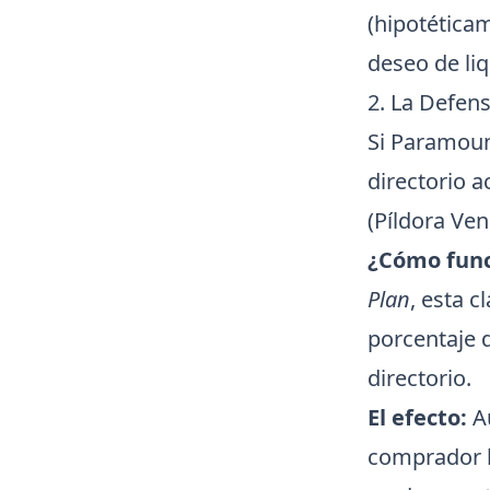
(hipotéticam
deseo de liq
2. La Defens
Si Paramount
directorio 
(Píldora Ve
¿Cómo fun
Plan
, esta 
porcentaje 
directorio.
El efecto:
Au
comprador h