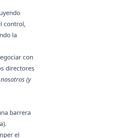
luyendo
 control,
ndo la
negociar con
os directores
 nosotros (y
una barrera
a).
mper el