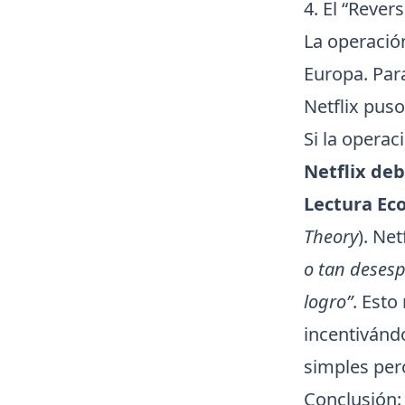
4. El “Rever
La operación
Europa. Para
Netflix pus
Si la operac
Netflix de
Lectura Ec
Theory
). Net
o tan desesp
logro”
. Esto
incentivánd
simples per
Conclusión: