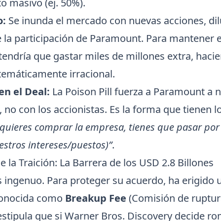
o masivo (ej. 50%).
o:
Se inunda el mercado con nuevas acciones, di
 la participación de Paramount. Para mantener el
endría que gastar miles de millones extra, hacie
máticamente irracional.
en el Deal:
La Poison Pill fuerza a Paramount a 
o, no con los accionistas. Es la forma que tienen l
 quieres comprar la empresa, tienes que pasar por
stros intereses/puestos)”
.
de la Traición: La Barrera de los USD 2.8 Billones
s ingenuo. Para proteger su acuerdo, ha erigido 
conocida como
Breakup Fee
(Comisión de ruptur
estipula que si Warner Bros. Discovery decide ro