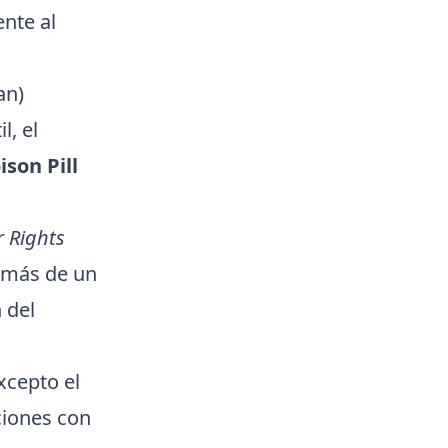
ente al
an)
l, el
ison Pill
 Rights
e más de un
 del
xcepto el
ciones con