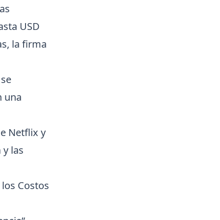
bas
hasta USD
s, la firma
 se
n una
 Netflix y
a
y las
 los Costos