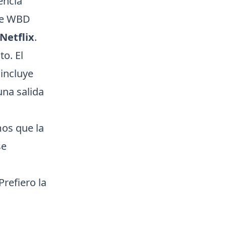
encia”
 de WBD
Netflix
.
to. El
 incluye
una salida
os que la
se
Prefiero la