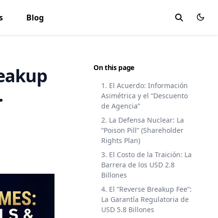
s
Blog
On this page
reakup
1. El Acuerdo: Información
.
Asimétrica y el “Descuento
de Agencia”
2. La Defensa Nuclear: La
“Poison Pill” (Shareholder
Rights Plan)
3. El Costo de la Traición: La
Barrera de los USD 2.8
Billones
4. El “Reverse Breakup Fee”:
La Garantía Regulatoria de
USD 5.8 Billones