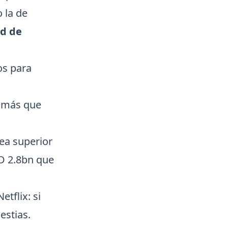
 la de
ad de
os para
1 más que
ea superior
SD 2.8bn que
tflix: si
estias.