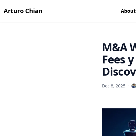
Arturo Chian
About
M&A Wa
Fees y
Discov
Dec 8, 2025
·