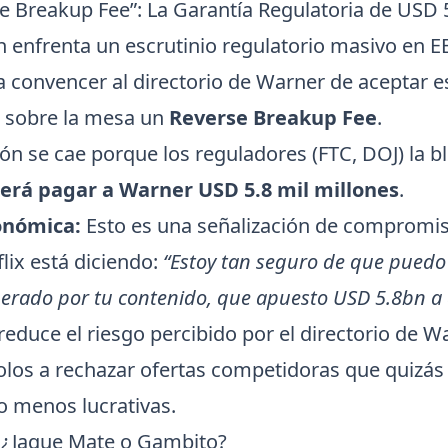
se Breakup Fee”: La Garantía Regulatoria de USD 5
 enfrenta un escrutinio regulatorio masivo en EE
 convencer al directorio de Warner de aceptar es
o sobre la mesa un
Reverse Breakup Fee
.
ión se cae porque los reguladores (FTC, DOJ) la 
berá pagar a Warner USD 5.8 mil millones
.
onómica:
Esto es una señalización de compromis
flix está diciendo:
“Estoy tan seguro de que puedo 
erado por tu contenido, que apuesto USD 5.8bn a 
 reduce el riesgo percibido por el directorio de W
olos a rechazar ofertas competidoras que quizá
o menos lucrativas.
 ¿Jaque Mate o Gambito?