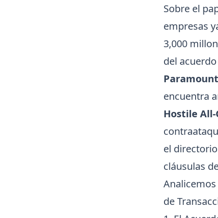
Sobre el pa
empresas ya
3,000 millon
del acuerdo 
Paramoun
encuentra a
Hostile All
contraataque
el directori
cláusulas d
Analicemos l
de Transacc