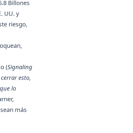
.8 Billones
. UU. y
te riesgo,
bloquean,
o (
Signaling
cerrar esto,
que lo
arner,
s sean más