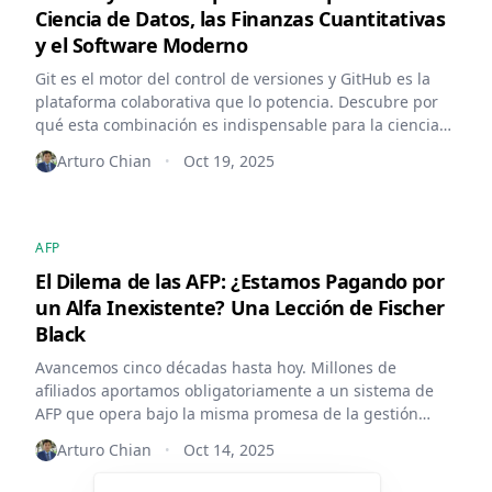
Ciencia de Datos, las Finanzas Cuantitativas
y el Software Moderno
Git es el motor del control de versiones y GitHub es la
plataforma colaborativa que lo potencia. Descubre por
qué esta combinación es indispensable para la ciencia
de datos, las finanzas cuantitativas y la ciencia abierta,
Arturo Chian
Oct 19, 2025
•
incluyendo un caso práctico de análisis de fondos de
pensiones.
AFP
El Dilema de las AFP: ¿Estamos Pagando por
un Alfa Inexistente? Una Lección de Fischer
Black
Avancemos cinco décadas hasta hoy. Millones de
afiliados aportamos obligatoriamente a un sistema de
AFP que opera bajo la misma promesa de la gestión
activa de 1967. Cada mes, se nos deduce una comisión
Arturo Chian
Oct 14, 2025
•
sobre nuestro sueldo o saldo con la garantía de que
equipos de expertos tomarán las mejores decisiones de