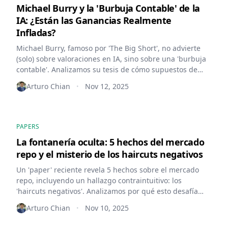
Michael Burry y la 'Burbuja Contable' de la
IA: ¿Están las Ganancias Realmente
Infladas?
Michael Burry, famoso por 'The Big Short', no advierte
(solo) sobre valoraciones en IA, sino sobre una 'burbuja
contable'. Analizamos su tesis de cómo supuestos de
depreciación extendidos podrían estar inflando
Arturo Chian
Nov 12, 2025
•
artificialmente las ganancias del sector.
PAPERS
La fontanería oculta: 5 hechos del mercado
repo y el misterio de los haircuts negativos
Un 'paper' reciente revela 5 hechos sobre el mercado
repo, incluyendo un hallazgo contraintuitivo: los
'haircuts negativos'. Analizamos por qué esto desafía
nuestra visión del riesgo de colateral y qué lo impulsa,
Arturo Chian
Nov 10, 2025
•
desde la demanda de 'specialness' hasta los mercados
de capital internos.