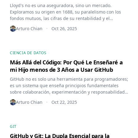
Lloyd's no es una aseguradora, sino un mercado.
Exploramos su origen en 1688, su paralelismo con los
fondos mutuos, las cifras de su rentabilidad y el
sorprendente regreso de los inversores privados
Arturo Chian
Oct 26, 2025
•
'Names'.
CIENCIA DE DATOS
Más Allá del Código: Por Qué Le Enseñaré a
mi Hijo menos de 3 Años a Usar GitHub
GitHub no es solo una herramienta para programadores;
es un sistema que enseña principios fundamentales
sobre colaboración, experimentación y responsabilidad.
Exploro por qué esta mentalidad es vital.
Arturo Chian
Oct 22, 2025
•
GIT
GitHub y Git: La Dupla Esencial para la